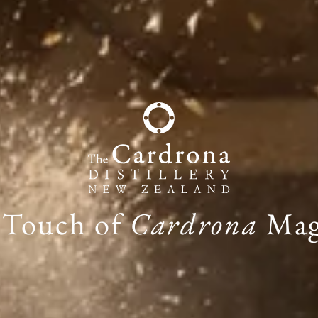
 Touch of
Cardrona
Mag