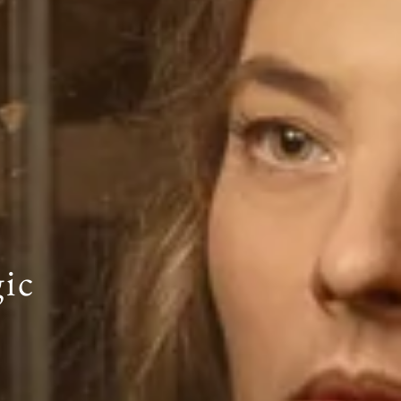
i
o
n
ic