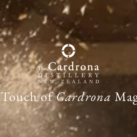
 Touch of
Cardrona
Mag